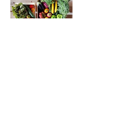
Exemple de paniers d'été
14€ et 28€ de légumes
Plan du site
Rejoignez-nous sur les
réseaux